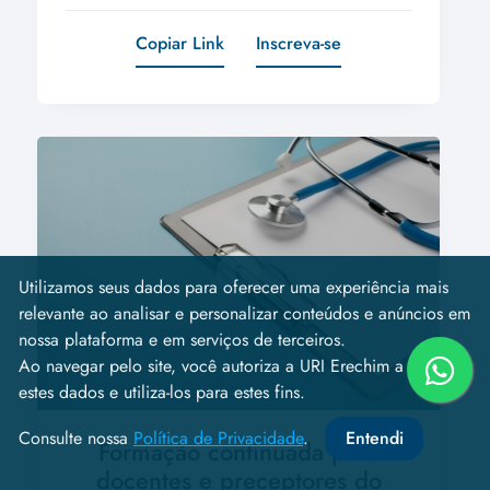
Copiar Link
Inscreva-se
Utilizamos seus dados para oferecer uma experiência mais
relevante ao analisar e personalizar conteúdos e anúncios em
nossa plataforma e em serviços de terceiros.
Ao navegar pelo site, você autoriza a URI Erechim a coletar
estes dados e utiliza-los para estes fins.
Consulte nossa
Política de Privacidade
.
Entendi
Formação continuada para
docentes e preceptores do