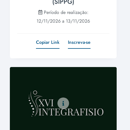
(SIPPG)
Período de realização:
12/11/2026 a 13/11/2026
Copiar Link
Inscreva-se