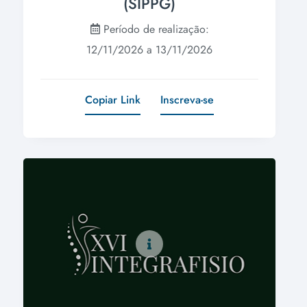
(SIPPG)
Período de realização:
12/11/2026 a 13/11/2026
Copiar Link
Inscreva-se