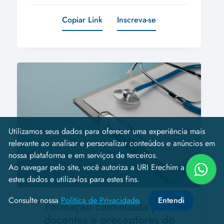
Copiar Link
Inscreva-se
Utilizamos seus dados para oferecer uma experiência mais
relevante ao analisar e personalizar conteúdos e anúncios em
nossa plataforma e em serviços de terceiros.
Ao navegar pelo site, você autoriza a URI Erechim a coletar
estes dados e utiliza-los para estes fins.
Consulte nossa
Política de Privacidade
.
Entendi
Formação continuada para
docentes e preceptores do