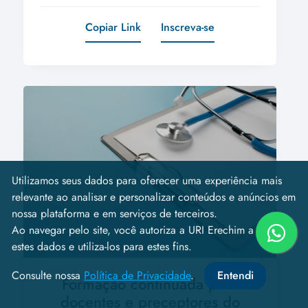
Copiar Link
Inscreva-se
Utilizamos seus dados para oferecer uma experiência mais
relevante ao analisar e personalizar conteúdos e anúncios em
nossa plataforma e em serviços de terceiros.
Ao navegar pelo site, você autoriza a URI Erechim a coletar
estes dados e utiliza-los para estes fins.
Consulte nossa
Política de Privacidade
.
Entendi
Formação continuada para
docentes e preceptores do