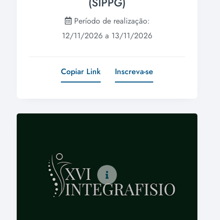
(SIPPG)
Período de realização:
12/11/2026 a 13/11/2026
Copiar Link
Inscreva-se