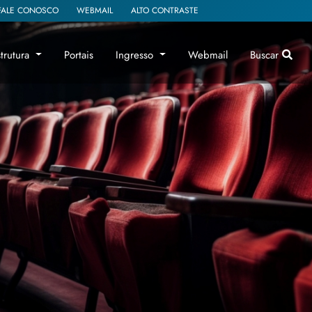
FALE CONOSCO
WEBMAIL
ALTO CONTRASTE
strutura
Portais
Ingresso
Webmail
Buscar