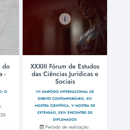
 do
XXXIII Fórum de Estudos
 -
das Ciências Jurídicas e
Sociais
O: O
VII SIMPÓSIO INTERNACIONAL DE
DIREITO CONTEMPORÂNEO, XIV
o:
MOSTRA CIENTÍFICA, V MOSTRA DE
EXTENSÃO, XXIV ENCONTRO DE
026
DIPLOMADOS
Período de realização: