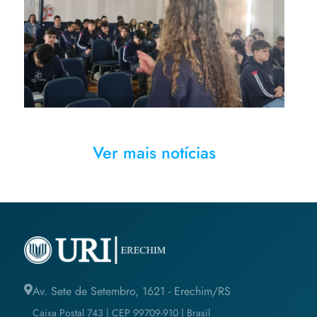
os aspectos fundamentais da
Lei Geral de Proteção de
Dados
Ver mais notícias
Av. Sete de Setembro, 1621 - Erechim/RS
Caixa Postal 743 | CEP 99709-910 | Brasil