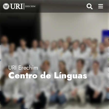
URI Erechim
Centro de Línguas