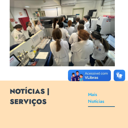
Alunos entenderam que a
automação é uma aliada
indispensável para a
segurança do paciente
NOTÍCIAS |
Mais
SERVIÇOS
Notícias