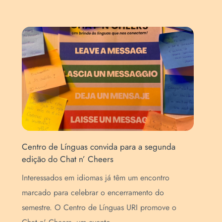
Centro de Línguas convida para a segunda
Cen
edição do Chat n’ Cheers
esc
Interessados em idiomas já têm um encontro
As 
e
marcado para celebrar o encerramento do
int
semestre. O Centro de Línguas URI promove o
Edu