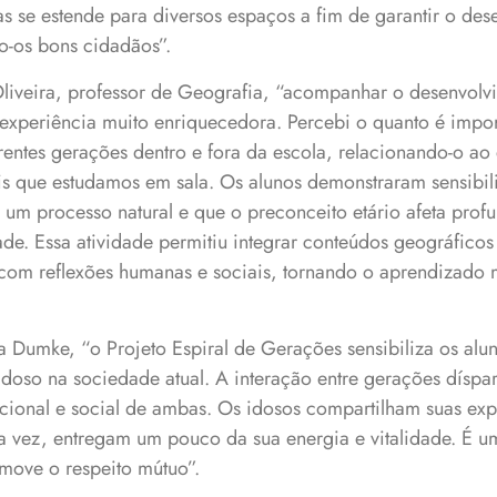
mas se estende para diversos espaços a fim de garantir o de
o-os bons cidadãos”.
liveira, professor de Geografia, “acompanhar o desenvolvi
experiência muito enriquecedora. Percebi o quanto é import
rentes gerações dentro e fora da escola, relacionando-o ao 
s que estudamos em sala. Os alunos demonstraram sensibi
 um processo natural e que o preconceito etário afeta prof
de. Essa atividade permitiu integrar conteúdos geográfic
com reflexões humanas e sociais, tornando o aprendizado ma
ia Dumke, “o Projeto Espiral de Gerações sensibiliza os alu
doso na sociedade atual. A interação entre gerações díspa
ional e social de ambas. Os idosos compartilham suas exper
a vez, entregam um pouco da sua energia e vitalidade. É u
omove o respeito mútuo”.