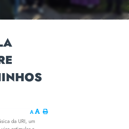
LA
RE
HINHOS
ásica da URI, um