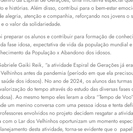
, dentro da Espiral de Gerações, uma iniciativa especial que
o e histórias. Além disso, contribui para o bem-estar emoci
 alegria, atenção e companhia, reforçando nos jovens o 
 e o valor da solidariedade.
 foi preparar os alunos e contribuir para formação de conhec
s da fase idosa, expectativa de vida da população mundial 
lhecimento da População x Abandono dos idosos.
briele Gaiki Reik, “a atividade Espiral de Gerações já er
 Velhinhos antes da pandemia (período em que ela preciso
a saúde dos idosos). No ano de 2024, os alunos das turmas
valorização do tempo através do estudo das diversas fases d
 idosa). Ao mesmo tempo eles leram a obra “Tempo de Voo”
e um menino conversa com uma pessoa idosa e tenta defin
professores envolvidos no projeto decidem resgatar a ativid
a com o Lar dos Velhinhos oportunizam um momento especi
planejamento desta atividade, torna-se evidente que o papel