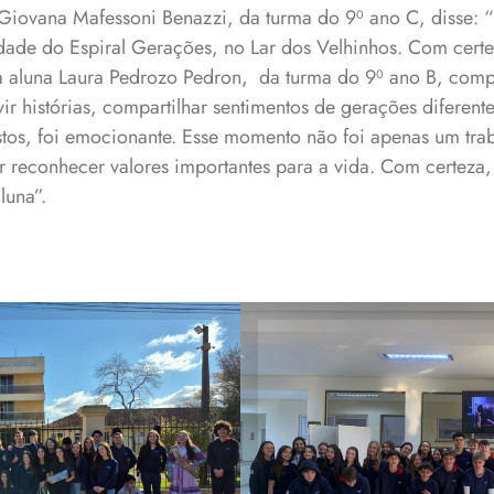
a Giovana Mafessoni Benazzi, da turma do 9⁰ ano C, disse: 
idade do Espiral Gerações, no Lar dos Velhinhos. Com cert
 a aluna Laura Pedrozo Pedron, da turma do 9⁰ ano B, com
r histórias, compartilhar sentimentos de gerações diferentes
stos, foi emocionante. Esse momento não foi apenas um tra
 reconhecer valores importantes para a vida. Com certeza,
luna”.
º ano no Lar dos
Alunos do 9º ano
lhinhos
Velhinh