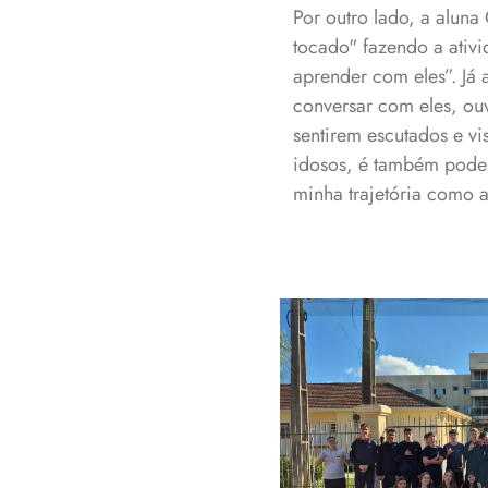
Por outro lado, a alun
tocado" fazendo a ativ
aprender com eles”. Já
conversar com eles, ouvi
sentirem escutados e vi
idosos, é também poder
minha trajetória como a
Alunos do 9
Ve