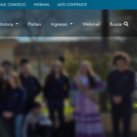
FALE CONOSCO
WEBMAIL
ALTO CONTRASTE
strutura
Portais
Ingresso
Webmail
Buscar