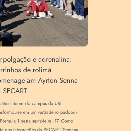
polgação e adrenalina:
Arte, Co
rrinhos de rolimã
Esporte:
omenageiam Ayrton Senna
mobiliza
a SECART
A Escola de 
dias de pura
átio interno do câmpus da URI
47ª SECART (
nsformou-se em um verdadeiro paddock
Artística). M
Fórmula 1 nesta sexta-feira, 17. Como
te das integrações da SECART (Semana