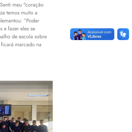
“Senti meu "coração
eza temos muito a
plementou: “Poder
 e fazer eles se
balho de escola sobre
 ficará marcado na
 no Lar dos
os