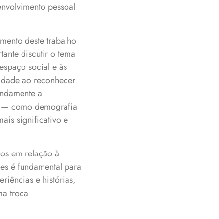
senvolvimento pessoal
mento deste trabalho
ante discutir o tema
espaço social e às
lidade ao reconhecer
undamente a
os — como demografia
is significativo e
nos em relação à
res é fundamental para
iências e histórias,
ma troca