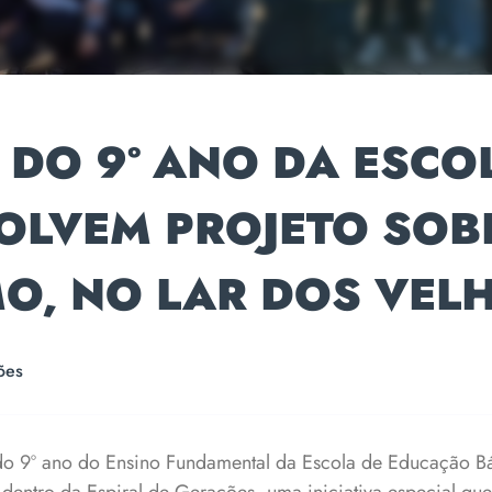
 DO 9º ANO DA ESCO
OLVEM PROJETO SOB
MO, NO LAR DOS VEL
ões
 do 9º ano do Ensino Fundamental da Escola de Educação B