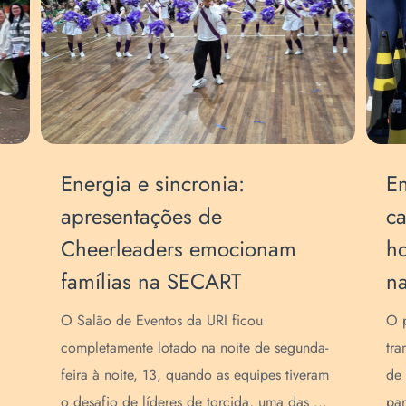
Energia e sincronia:
Em
apresentações de
ca
Cheerleaders emocionam
h
famílias na SECART
n
O Salão de Eventos da URI ficou
O p
completamente lotado na noite de segunda-
tra
feira à noite, 13, quando as equipes tiveram
de 
o desafio de líderes de torcida, uma das ...
par