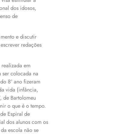
 visa estimular a
onal dos idosos,
senso de
imento e discutir
e escrever redações
a realizada em
u ser colocada na
 do 8º ano fizeram
a vida (infância,
, de Bartolomeu
ir o que é o tempo.
ade Espiral de
al dos alunos com os
 da escola não se