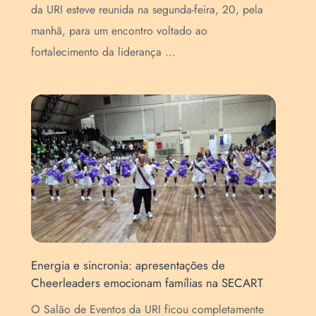
da URI esteve reunida na segunda-feira, 20, pela
pur
manhã, para um encontro voltado ao
(Se
fortalecimento da liderança ...
que
Energia e sincronia: apresentações de
For
Cheerleaders emocionam famílias na SECART
map
EN
O Salão de Eventos da URI ficou completamente