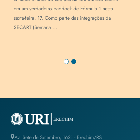
es
Enc
em um verdadeiro paddock de Fórmula 1 nesta
as
par
sexta-feira, 17. Como parte das integrações da
de 
SECART (Semana ...
...
Av. Sete de Setembro, 1621 - Erechim/RS