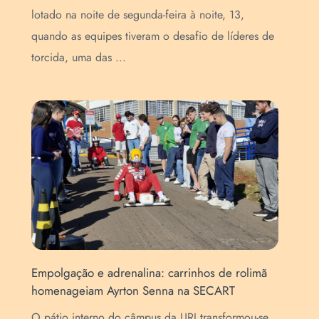
o
Pro
lotado na noite de segunda-feira à noite, 13,
Méd
quando as equipes tiveram o desafio de líderes de
de 
torcida, uma das ...
con
Empolgação e adrenalina: carrinhos de rolimã
homenageiam Ayrton Senna na SECART
Ins
a
Esc
O pátio interno do câmpus da URI transformou-se