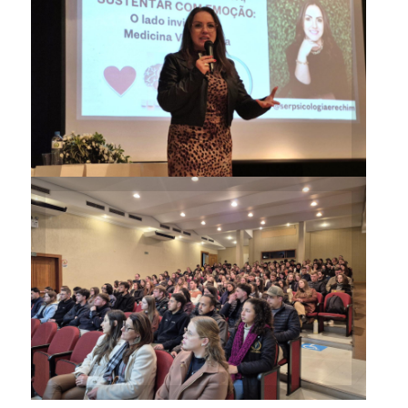
Psicóloga Nadine Pilotto falou
sobre o “lado invisível” da
Medicina Veterinária
Evento reúne estudantes,
professores e profissionais da
área