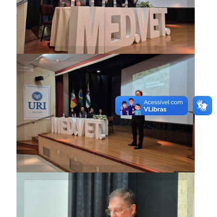
Presidente do CRMV
comentou a proposta de
implantação da prova de
proficiência para médicos
veterinários
Paulo José Sponchiado: “A