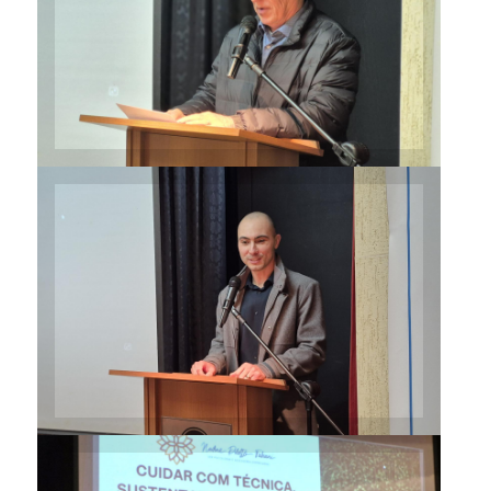
Medicina Veterinária está
diretamente conectada à
qualidade de vida das
pessoas”
Professor Guilherme Lopes
Dornelles coordena Semana
Acadêmica