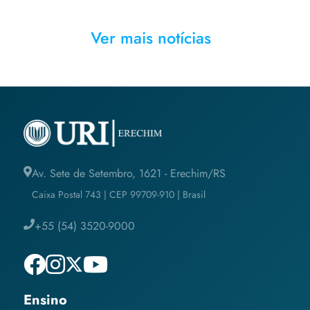
Ver mais notícias
Av. Sete de Setembro, 1621 - Erechim/RS
Caixa Postal 743 | CEP 99709-910 | Brasil
+55 (54) 3520-9000
Ensino