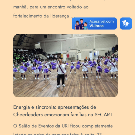
manhã, para um encontro voltado ao
(Se
fortalecimento da liderança ...
que
Energia e sincronia: apresentações de
For
Cheerleaders emocionam famílias na SECART
map
EN
O Salão de Eventos da URI ficou completamente
o
Pro
lotado na noite de segunda-feira à noite, 13,