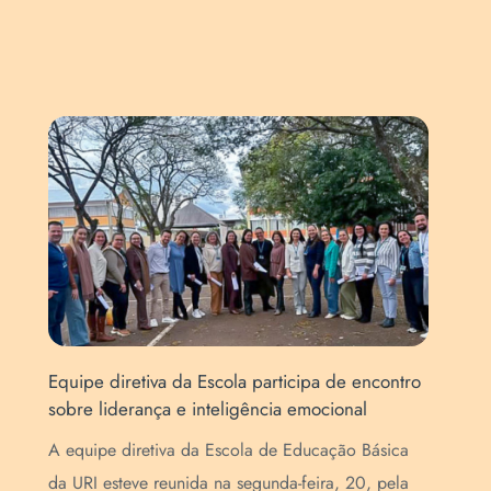
Equipe diretiva da Escola participa de encontro
Art
sobre liderança e inteligência emocional
Esc
de
A equipe diretiva da Escola de Educação Básica
A E
da URI esteve reunida na segunda-feira, 20, pela
pur