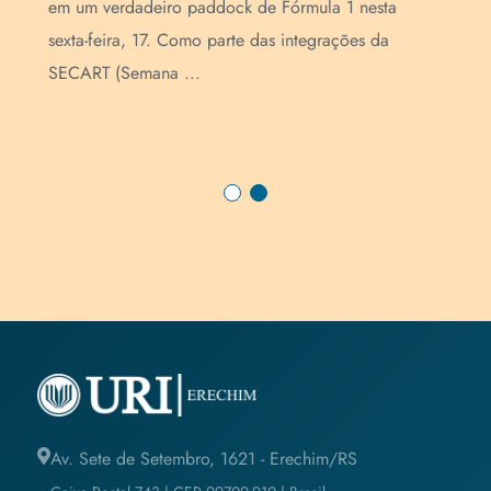
es
Enc
em um verdadeiro paddock de Fórmula 1 nesta
as
par
sexta-feira, 17. Como parte das integrações da
de 
SECART (Semana ...
...
Av. Sete de Setembro, 1621 - Erechim/RS