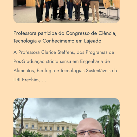
is
Professora participa do Congresso de Ciência,
Abe
Tecnologia e Conhecimento em Lajeado
de 
A Professora Clarice Steffens, dos Programas de
Est
Pós-Graduação stricto sensu em Engenharia de
gra
Alimentos, Ecologia e Tecnologias Sustentáveis da
set
URI Erechim, ...
Ins