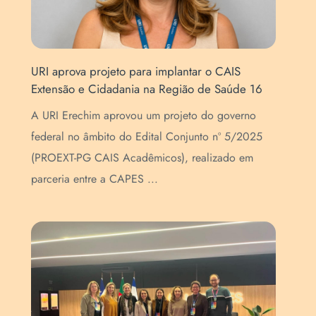
URI aprova projeto para implantar o CAIS
Pro
Extensão e Cidadania na Região de Saúde 16
int
de
A URI Erechim aprovou um projeto do governo
A p
federal no âmbito do Edital Conjunto nº 5/2025
Pós
(PROEXT-PG CAIS Acadêmicos), realizado em
URI
parceria entre a CAPES ...
quar