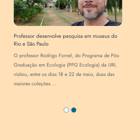
Professor desenvolve pesquisa em museus do
URI
Rio e São Paulo
pes
O professor Rodrigo Fornel, do Programa de Pós-
A U
Graduação em Ecologia (PPG Ecologia) da URI,
pes
visitou, entre os dias 18 e 22 de maio, duas das
mar
maiores coleções ...
rel