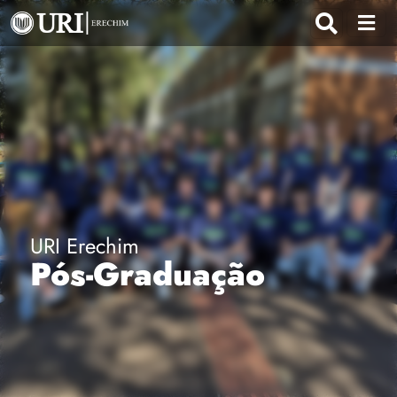
URI Erechim
Pós-Graduação