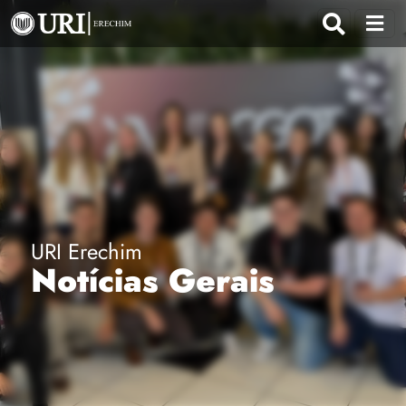
URI Erechim
Notícias Gerais