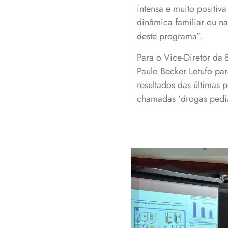
intensa e muito positiv
dinâmica familiar ou na
deste programa”.
Para o Vice-Diretor da 
Paulo Becker Lotufo par
resultados das últimas 
chamadas ‘drogas pediá
Dr. Bartô é ref
prevenção na i