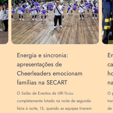
Energia e sincronia:
Em
apresentações de
ca
Cheerleaders emocionam
h
famílias na SECART
n
O Salão de Eventos da URI ficou
O p
completamente lotado na noite de segunda-
tra
feira à noite, 13, quando as equipes tiveram
de 