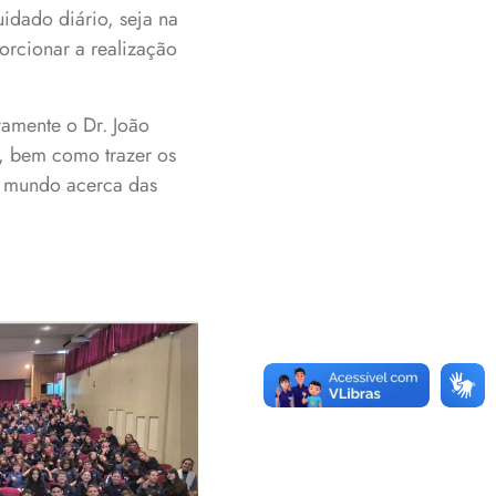
idado diário, seja na
orcionar a realização
vamente o Dr. João
o, bem como trazer os
no mundo acerca das
la em um dos
tudantes da