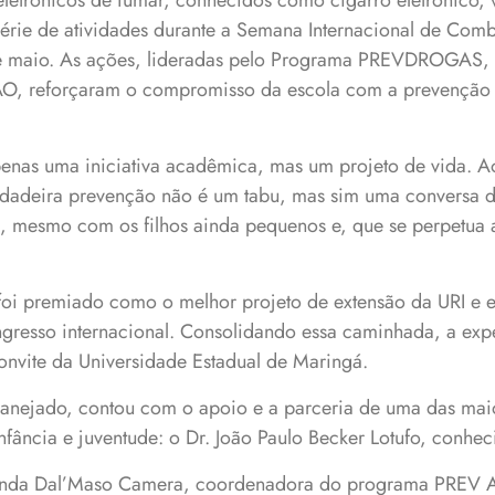
eletrônicos de fumar, conhecidos como cigarro eletrônico,
rie de atividades durante a Semana Internacional de Com
de maio. As ações, lideradas pelo Programa PREVDROGAS, 
, reforçaram o compromisso da escola com a prevenção
enas uma iniciativa acadêmica, mas um projeto de vida. A
rdadeira prevenção não é um tabu, mas sim uma conversa di
sa, mesmo com os filhos ainda pequenos e, que se perpetua 
oi premiado como o melhor projeto de extensão da URI e 
resso internacional. Consolidando essa caminhada, a expe
convite da Universidade Estadual de Maringá.
lanejado, contou com o apoio e a parceria de uma das maio
fância e juventude: o Dr. João Paulo Becker Lotufo, conhec
anda Dal’Maso Camera, coordenadora do programa PREV 