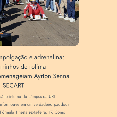
polgação e adrenalina:
Arte, Co
rrinhos de rolimã
Esporte:
omenageiam Ayrton Senna
mobiliza
a SECART
A Escola de 
dias de pura
átio interno do câmpus da URI
47ª SECART (
nsformou-se em um verdadeiro paddock
Artística). M
Fórmula 1 nesta sexta-feira, 17. Como