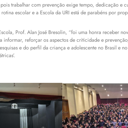
a pois trabalhar com prevenção exige tempo, dedicação e cu
 rotina escolar e a Escola da URI está de parabéns por prop
Escola, Prof. Alan José Bresolin, “foi uma honra receber no
a informar, reforçar os aspectos de criticidade e prevençã
pesquisas e do perfil da criança e adolescente no Brasil e 
tricas’.
Estudantes da Esco
erência nacional na
encontros com es
nfância e juventude
Escola