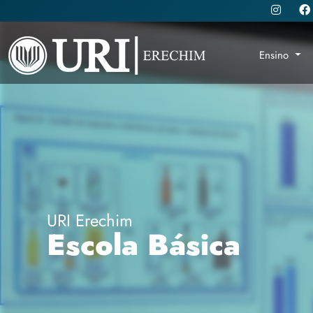
Ensino
URI Erechim
Escola Básica