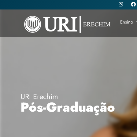
Ensino
URI Erechim
Pós-Graduação