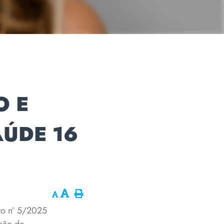
O E
AÚDE 16
to nº 5/2025