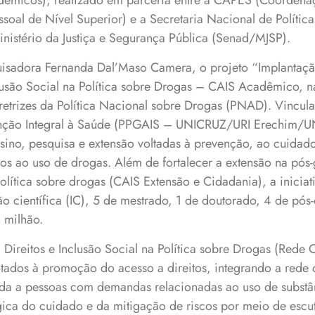
micos), realizado em parceria entre a CAPES (Coordena
oal de Nível Superior) e a Secretaria Nacional de Polític
inistério da Justiça e Segurança Pública (Senad/MJSP).
isadora Fernanda Dal’Maso Camera, o projeto “Implantaç
clusão Social na Política sobre Drogas – CAIS Acadêmico, 
retrizes da Política Nacional sobre Drogas (PNAD). Vincu
ção Integral à Saúde (PPGAIS – UNICRUZ/URI Erechim/UNI
sino, pesquisa e extensão voltadas à prevenção, ao cuidad
dos ao uso de drogas. Além de fortalecer a extensão na pós
política sobre drogas (CAIS Extensão e Cidadania), a inicia
ão científica (IC), 5 de mestrado, 1 de doutorado, 4 de pó
 milhão.
Direitos e Inclusão Social na Política sobre Drogas (Rede C
ltados à promoção do acesso a direitos, integrando a rede
a a pessoas com demandas relacionadas ao uso de substân
ica do cuidado e da mitigação de riscos por meio de escut