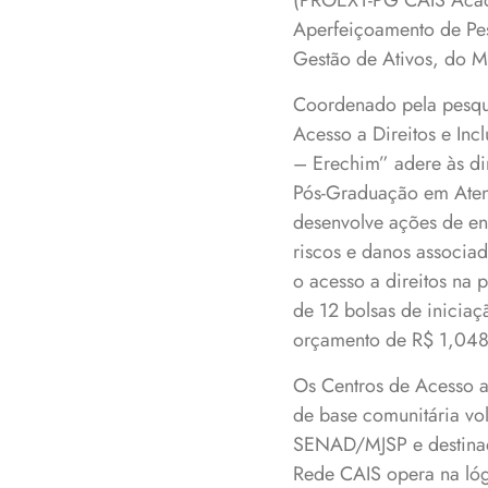
(PROEXT-PG CAIS Acadê
Aperfeiçoamento de Pess
Gestão de Ativos, do M
Coordenado pela pesqu
Acesso a Direitos e In
– Erechim” adere às di
Pós-Graduação em Aten
desenvolve ações de en
riscos e danos associa
o acesso a direitos na 
de 12 bolsas de iniciaç
orçamento de R$ 1,048
Os Centros de Acesso a 
de base comunitária vo
SENAD/MJSP e destinad
Rede CAIS opera na lóg