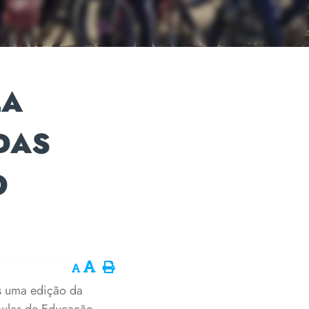
LA
DAS
O
is uma edição da