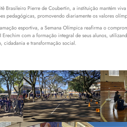
ê Brasileiro Pierre de Coubertin, a instituição mantém viv
es pedagógicas, promovendo diariamente os valores olímp
amação esportiva, a Semana Olímpica reafirma o comprom
 Erechim com a formação integral de seus alunos, utilizan
, cidadania e transformação social.
Semana Olímpica da
es
Escola envolveu
m as
apro
estudantes das
Dia
do u
Escolinhas
eta
Extracurriculares