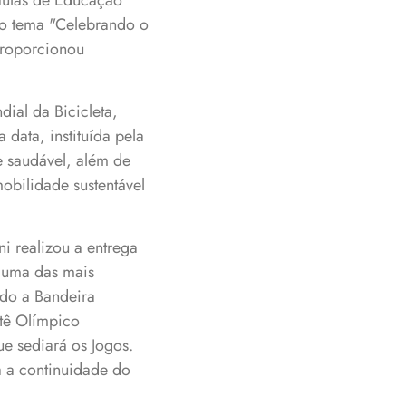
aulas de Educação
 o tema "Celebrando o
proporcionou
ial da Bicicleta,
 data, instituída pela
e saudável, além de
obilidade sustentável
i realizou a entrega
a uma das mais
ndo a Bandeira
itê Olímpico
ue sediará os Jogos.
 a continuidade do