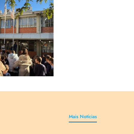
iamento da
simbolizou a
 Movimento
Escola
Mais Notícias