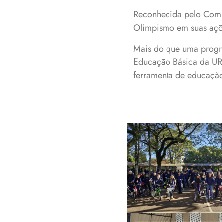
Reconhecida pelo Comit
Olimpismo em suas açõ
Mais do que uma progr
Educação Básica da URI
ferramenta de educação
Uma das novidad
desta edição fora
ações alusivas ao 
Mundial da Bicicl