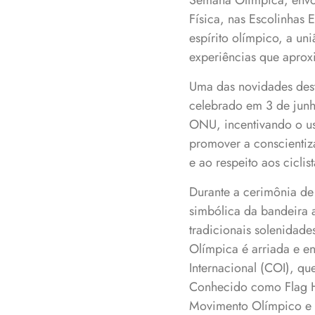
Semana Olímpica, envol
Física, nas Escolinhas
espírito olímpico, a un
experiências que aprox
Uma das novidades dest
celebrado em 3 de junho
ONU, incentivando o us
promover a conscientiza
e ao respeito aos ciclist
Durante a cerimônia de 
simbólica da bandeira a
tradicionais solenidad
Olímpica é arriada e e
Internacional (COI), qu
Conhecido como Flag H
Movimento Olímpico e a