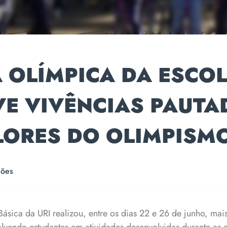
 OLÍMPICA DA ESCO
E VIVÊNCIAS PAUTA
LORES DO OLIMPISM
ções
ásica da URI realizou, entre os dias 22 e 26 de junho, ma