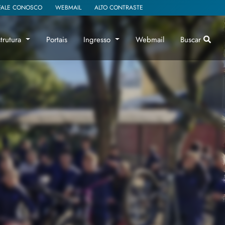
FALE CONOSCO
WEBMAIL
ALTO CONTRASTE
strutura
Portais
Ingresso
Webmail
Buscar