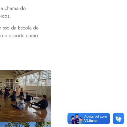
a a chama do
icos.
isso da Escola de
do o esporte como
Programação
ximou os alunos
niverso Olímpico
e Paralímpico