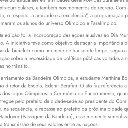
vendo estudantes em atividades desenvolvidas durante as 
 Extracurriculares, e também nos momentos de recreio. Com
ião, o respeito, a amizade e a excelência", a programação 
imaram os alunos do universo Olímpico e Paralímpico.
a edição foi a incorporação das ações alusivas ao Dia Mund
. A iniciativa teve como objetivo destacar a importância da
o da bicicleta como um meio de transporte limpo, seguro 
ção sobre a necessidade de políticas públicas voltadas à m
as no trânsito.
arriamento da Bandeira Olímpica, a estudante Marthina Bon
o diretor da Escola, Edenir Serafini. O ato faz referência 
es dos Jogos Olímpicos: a Cerimônia de Encerramento, qua
ntregue pelo prefeito da cidade-sede ao presidente do Com
e, na sequência, a repassa ao prefeito da próxima cidade q
andover (Passagem da Bandeira), esse momento simboliza
 transmissão de seus valores entre as nações.