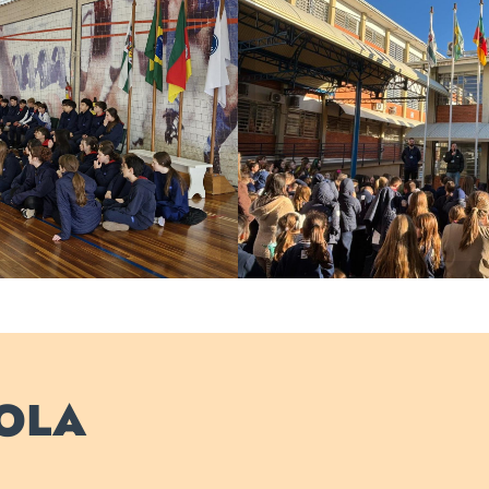
hecida pelo Comitê
Cerimônia de arr
rre de Coubertin e
Bandeira Olímpica 
va a chama do
continuidade do
impismo
Olímpico na 
COLA