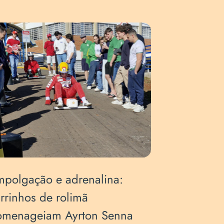
polgação e adrenalina:
Arte, Co
rrinhos de rolimã
Esporte:
omenageiam Ayrton Senna
mobiliza