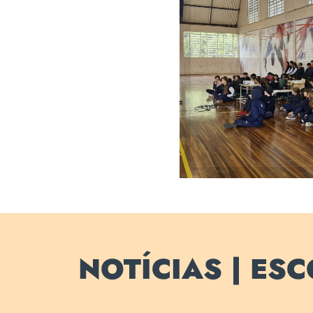
Escola é recon
Brasileiro Pie
mantém vi
Ol
NOTÍCIAS | ES