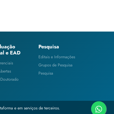
duação
Pesquisa
ial e EAD
Editais e Informações
renciais
Grupos de Pesquisa
Abertas
Pesquisa
 Doutorado
taforma e em serviços de terceiros.