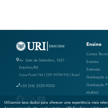
Ensino
Cursos Técni
Av. Sete de Setembro, 1621 -
Eventos
Erechim/RS
Extensão
Caixa Postal 743 | CEP 99709-910 | Brasil
Graduação a 
Graduação Pr
+55 (54) 3520-9000
MuRAU
Vestibular
Utilizamos seus dados para oferecer uma experiência mais relev