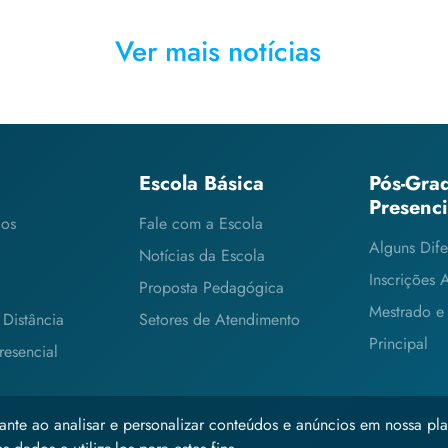
Ver mais notícias
Escola Básica
Pós-Gra
Presenc
cos
Fale com a Escola
Alguns Dife
Notícias da Escola
Inscrições 
Proposta Pedagógica
Mestrado e
Distância
Setores de Atendimento
Principal
esencial
ante ao analisar e personalizar conteúdos e anúncios em nossa pla