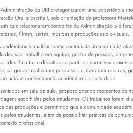
 Administração da URI protagonizaram uma experiência ino
ssão Oral e Escrita I, sob orientação da professora Marie
sts que relacionaram conceitos da Administração a diferen
terárias, filmes, séries, músicas e produções audiovisuais.
acadêmicos a analisar temas centrais da área administrativ
e decisão, trabalho em equipe, gestão de pessoas, empre
r identificados e discutidos a partir de narrativas presentes
so, os grupos realizaram pesquisas, elaboraram roteiros, g
que uniram conhecimento acadêmico e criatividade.
sentados em sala de aula, proporcionando momentos de tr
rdagens escolhidas pelos estudantes. Os trabalhos foram d
nce das produções e permitindo que a comunidade acadêmic
 pelos estudantes, além de possibilitar práticas de comuni
ontexto profissional.