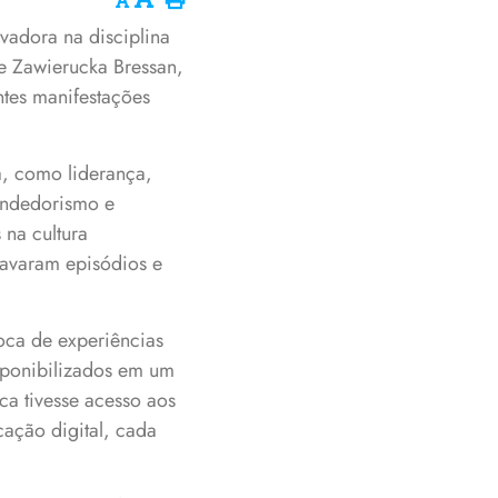
vadora na disciplina
le Zawierucka Bressan,
tes manifestações
a, como liderança,
endedorismo e
 na cultura
ravaram episódios e
oca de experiências
isponibilizados em um
a tivesse acesso aos
cação digital, cada