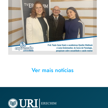
Prof. Paulo Cezar Kautz e
acadêmicas Djenifer Mathiack
e Luísa Grutzmacher, do Curso
de Psicologia, pesquisam
sobre sexualidade e saúde
mental
Ver mais notícias