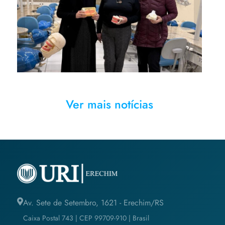
Pietroski Grando receberam
os equipamentos da
representante da empresa,
Maria Bampi
Ver mais notícias
Av. Sete de Setembro, 1621 - Erechim/RS
Caixa Postal 743 | CEP 99709-910 | Brasil