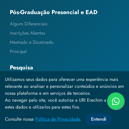
Pós-Graduação Presencial e EAD
Alguns Diferenciais
Inscrições Abertas
Mestrado e Doutorado
Principal
Pesquisa
Editais e Informações
Utilizamos seus dados para oferecer uma experiência mais
relevante ao analisar e personalizar conteúdos e anúncios em
Grupos de Pesquisa
nossa plataforma e em serviços de terceiros.
Pesquisa
Ao navegar pelo site, você autoriza a URI Erechim a coletar
estes dados e utiliza-los para estes fins.
Consulte nossa
Política de Privacidade
.
Entendi
© 2026 URI Câmpus de Erechim