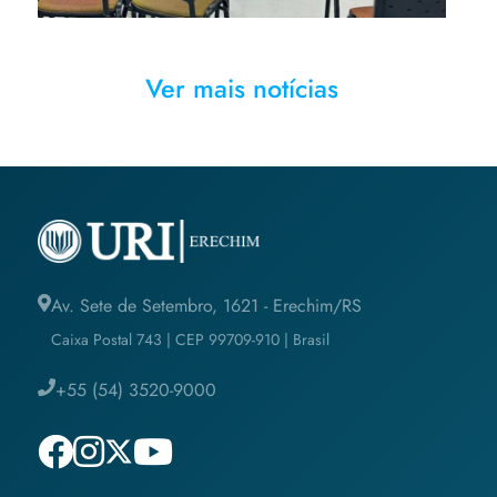
Ver mais notícias
Av. Sete de Setembro, 1621 - Erechim/RS
Caixa Postal 743 | CEP 99709-910 | Brasil
+55 (54) 3520-9000