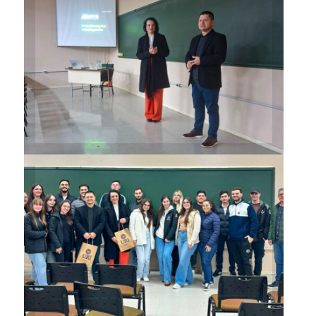
Rosane Zancanarro Fabbiane e
Alex Vieira compartilharam
conhecimentos sobre
precificação de projetos
Palestrantes com os
estudantes de Arquitetura e
Urbanismo