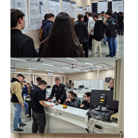
Resultados foram mostrados
em pôsteres, maquetes,
protótipos e outros materiais
Estudantes apresentaram
projetos elaborados ao longo
do semestre