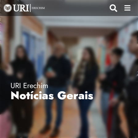
URI Erechim
Notícias Gerais