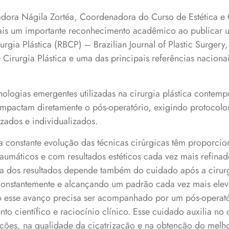
adora Nágila Zortéa, Coordenadora do Curso de Estética e
is um importante reconhecimento acadêmico ao publicar um
rurgia Plástica (RBCP) – Brazilian Journal of Plastic Surgery,
 Cirurgia Plástica e uma das principais referências nacionai
ologias emergentes utilizadas na cirurgia plástica contemp
mpactam diretamente o pós-operatório, exigindo protocolo
zados e individualizados.
a constante evolução das técnicas cirúrgicas têm proporci
aumáticos e com resultados estéticos cada vez mais refinad
ia dos resultados depende também do cuidado após a cirurg
 constantemente e alcançando um padrão cada vez mais ele
o esse avanço precisa ser acompanhado por um pós-operató
 científico e raciocínio clínico. Esse cuidado auxilia no
ões, na qualidade da cicatrização e na obtenção do melhor