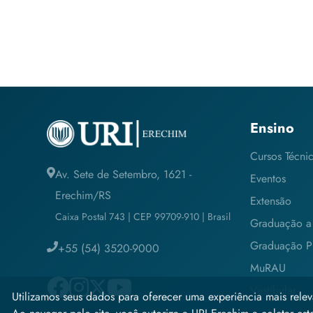
Ensino
Cursos Técni
Av. Sete de Setembro, 1621 -
Eventos
Erechim/RS
Extensão
Caixa Postal 743 | CEP 99709-910 | Brasil
Graduação a 
Graduação Pr
+55 (54) 3520-9000
MuRAU
Vestibular
Utilizamos seus dados para oferecer uma experiência mais relev