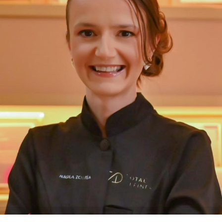
fessora Nágila Zortéa coordena o Curso de Estética e Cosmét