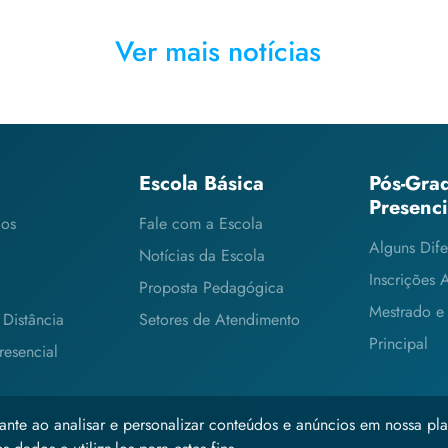
Ver mais notícias
Escola Básica
Pós-Gra
Presenc
cos
Fale com a Escola
Alguns Dife
Notícias da Escola
Inscrições 
Proposta Pedagógica
Mestrado e
Distância
Setores de Atendimento
Principal
esencial
ante ao analisar e personalizar conteúdos e anúncios em nossa pla