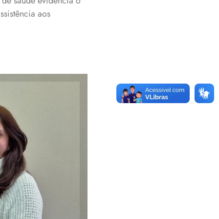
 de saúde evidencia o
ssistência aos
ackes