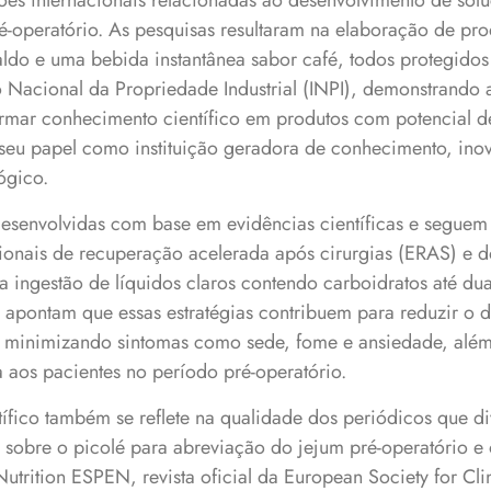
ações internacionais relacionadas ao desenvolvimento de sol
é-operatório. As pesquisas resultaram na elaboração de pro
ldo e uma bebida instantânea sabor café, todos protegidos
uto Nacional da Propriedade Industrial (INPI), demonstrando
ormar conhecimento científico em produtos com potencial d
 seu papel como instituição geradora de conhecimento, ino
ógico.
esenvolvidas com base em evidências científicas e segue
ionais de recuperação acelerada após cirurgias (ERAS) e do
 ingestão de líquidos claros contendo carboidratos até dua
s apontam que essas estratégias contribuem para reduzir o 
, minimizando sintomas como sede, fome e ansiedade, alé
 aos pacientes no período pré-operatório.
ífico também se reflete na qualidade dos periódicos que d
s sobre o picolé para abreviação do jejum pré-operatório e
Nutrition ESPEN, revista oficial da European Society for Cli