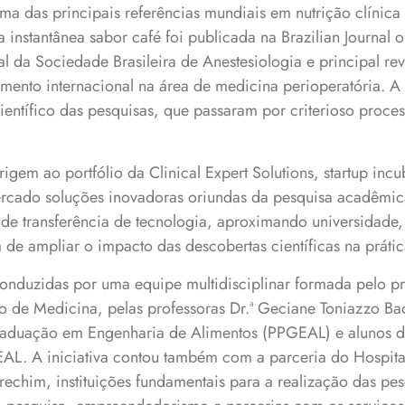
a das principais referências mundiais em nutrição clínica 
 instantânea sabor café foi publicada na Brazilian Journal 
al da Sociedade Brasileira de Anestesiologia e principal re
mento internacional na área de medicina perioperatória. A
 científico das pesquisas, que passaram por criterioso proce
igem ao portfólio da Clinical Expert Solutions, startup inc
ercado soluções inovadoras oriundas da pesquisa acadêmi
de transferência de tecnologia, aproximando universidade, 
 de ampliar o impacto das descobertas científicas na prática
conduzidas por uma equipe multidisciplinar formada pelo pr
de Medicina, pelas professoras Dr.ª Geciane Toniazzo Back
aduação em Engenharia de Alimentos (PPGEAL) e alunos d
L. A iniciativa contou também com a parceria do Hospita
chim, instituições fundamentais para a realização das pesq