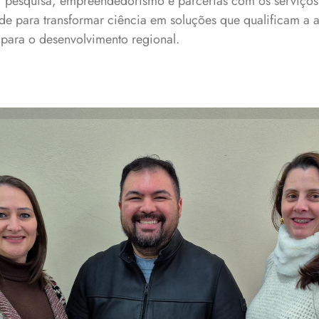
o, pesquisa, empreendedorismo e parcerias com os serviços
de para transformar ciência em soluções que qualificam a a
 para o desenvolvimento regional.
sores Jamile Zeni, André Keng Wei Hsu e Geciane Toniazzo B
são autores das pesquisas