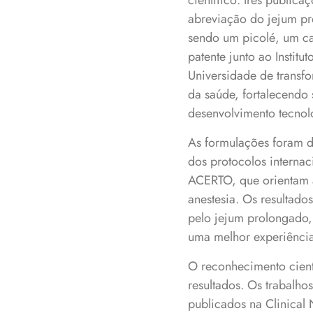
científico: três public
abreviação do jejum pr
sendo um picolé, um ca
patente junto ao Instit
Universidade de transf
da saúde, fortalecendo
desenvolvimento tecnol
As formulações foram d
dos protocolos internac
ACERTO, que orientam a
anestesia. Os resultado
pelo jejum prolongado
uma melhor experiência
O reconhecimento cient
resultados. Os trabalho
publicados na Clinical 