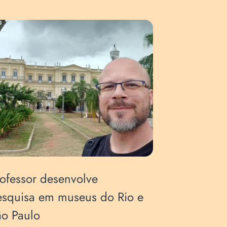
ofessor desenvolve
Professo
esquisa em museus do Rio e
pesquisa
o Paulo
internac