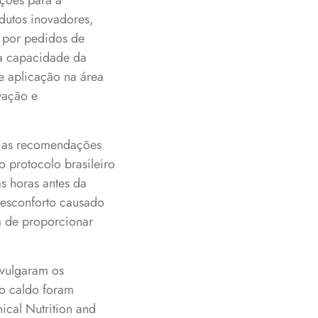
uções para a
dutos inovadores,
 por pedidos de
 a capacidade da
e aplicação na área
vação e
m as recomendações
 protocolo brasileiro
s horas antes da
desconforto causado
m de proporcionar
ivulgaram os
 o caldo foram
nical Nutrition and