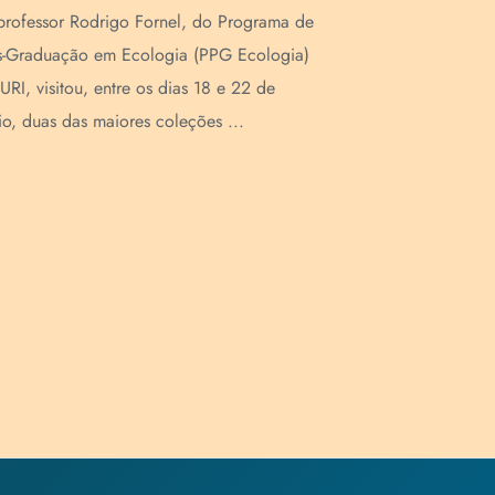
rofessor Rodrigo Fornel, do Programa de
A professora 
s-Graduação em Ecologia (PPG Ecologia)
Programa de
URI, visitou, entre os dias 18 e 22 de
de Alimentos
o, duas das maiores coleções ...
de forma onlin