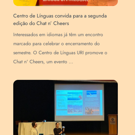
Centro de Línguas convida para a segunda
Cen
edição do Chat n’ Cheers
esc
Interessados em idiomas já têm um encontro
As 
e
marcado para celebrar o encerramento do
int
semestre. O Centro de Línguas URI promove o
Edu
Chat n' Cheers, um evento ...
Cen