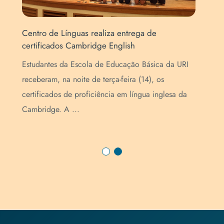
Centro de Línguas realiza entrega de
Cha
certificados Cambridge English
noi
a
Estudantes da Escola de Educação Básica da URI
O C
o
receberam, na noite de terça-feira (14), os
edi
s
certificados de proficiência em língua inglesa da
à p
Cambridge. A ...
int