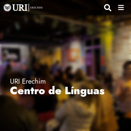
URI Erechim
Centro de Línguas