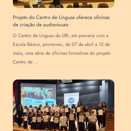
Projeto do Centro de Línguas oferece oficinas
Vid
de criação de audiovisuais
est
O Centro de Línguas da URI, em parceria com a
O C
Escola Básica, promoveu, de 07 de abril a 12 de
fei
maio, uma série de oficinas formativas do projeto
pre
Centro de ...
int