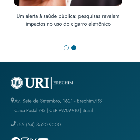
Um alerta à saúde pública: pesquisas revelam
impactos no uso do cigarro eletrônico
Av. Sete de Setembro, 1621 - Erechim/RS
Caixa Postal 743 | CEP 99709-910 | Brasil
+55 (54) 3520-9000