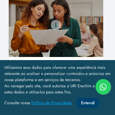
Curso de Extensão EAD -
Utilizamos seus dados para oferecer uma experiência mais
Pedagogia Empresarial
relevante ao analisar e personalizar conteúdos e anúncios em
nossa plataforma e em serviços de terceiros.
Sábado, 01 de março de 2025
Ao navegar pelo site, você autoriza a URI Erechim a coletar
estes dados e utiliza-los para estes fins.
Consulte nossa
Política de Privacidade
.
Entendi