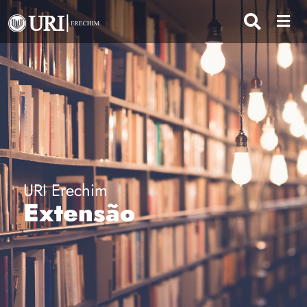
URI Erechim
Extensão