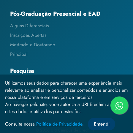
Pós-Graduação Presencial e EAD
Alguns Diferenciais
Inscrições Abertas
Mestrado e Doutorado
Principal
Pesquisa
Editais e Informações
Utilizamos seus dados para oferecer uma experiência mais
relevante ao analisar e personalizar conteúdos e anúncios em
Grupos de Pesquisa
nossa plataforma e em serviços de terceiros.
Pesquisa
Ao navegar pelo site, você autoriza a URI Erechim a coletar
estes dados e utiliza-los para estes fins.
Consulte nossa
Política de Privacidade
.
Entendi
© 2026 URI Câmpus de Erechim