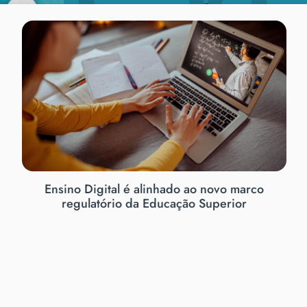
Grupo de Estud
Pesquisas em E
Física - 2026
Abertas inscrições para seminários
institucionais de pesquisa, extensão e pós-
graduação
ntinuada para
Ago
receptores do curso de
10
026
Confira