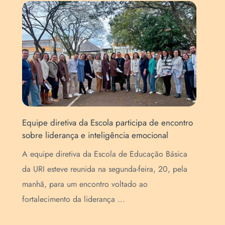
Equipe diretiva da Escola participa de encontro
Art
sobre liderança e inteligência emocional
Esc
de
A equipe diretiva da Escola de Educação Básica
A E
da URI esteve reunida na segunda-feira, 20, pela
pur
manhã, para um encontro voltado ao
(Se
fortalecimento da liderança ...
que