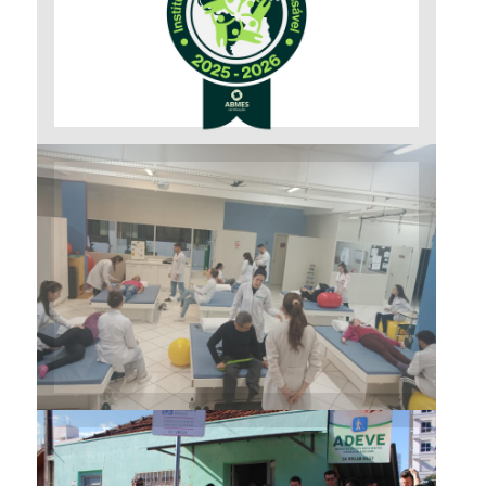
Instituição Socialmente
Responsável” da ABMES
Curso de Fisioterapia
desenvolve projeto com a
ADAU