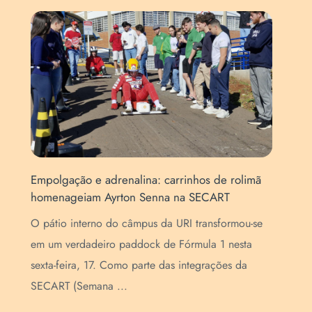
Empolgação e adrenalina: carrinhos de rolimã
homenageiam Ayrton Senna na SECART
Ins
a
Esc
O pátio interno do câmpus da URI transformou-se
es
Enc
em um verdadeiro paddock de Fórmula 1 nesta
as
par
sexta-feira, 17. Como parte das integrações da
de 
SECART (Semana ...
...