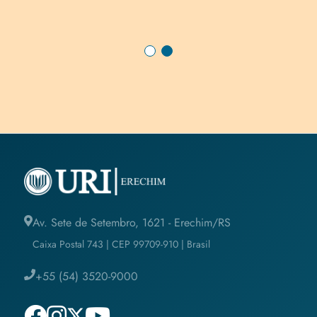
Av. Sete de Setembro, 1621 - Erechim/RS
Caixa Postal 743 | CEP 99709-910 | Brasil
+55 (54) 3520-9000