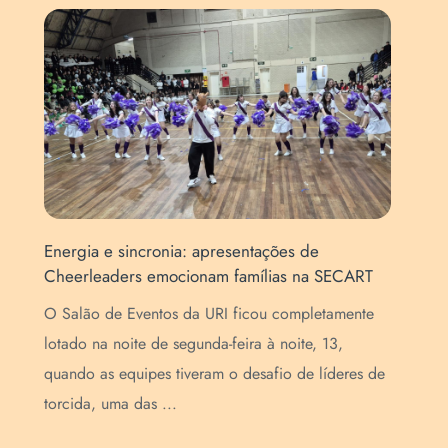
Energia e sincronia: apresentações de
For
Cheerleaders emocionam famílias na SECART
map
EN
O Salão de Eventos da URI ficou completamente
o
Pro
lotado na noite de segunda-feira à noite, 13,
Méd
quando as equipes tiveram o desafio de líderes de
de 
torcida, uma das ...
con