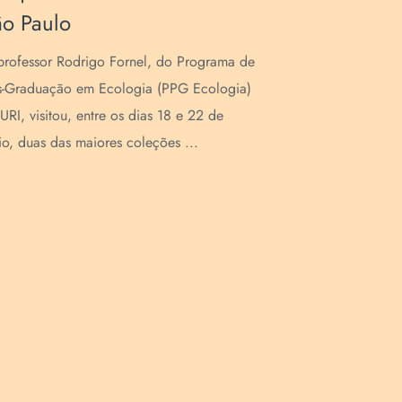
o Paulo
internac
rofessor Rodrigo Fornel, do Programa de
A professora 
s-Graduação em Ecologia (PPG Ecologia)
Programa de
URI, visitou, entre os dias 18 e 22 de
de Alimentos
o, duas das maiores coleções ...
de forma onlin