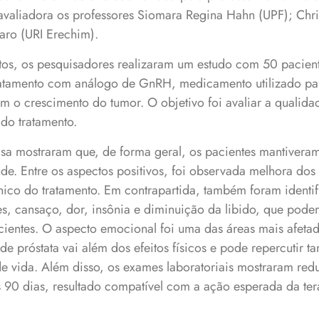
avaliadora os professores Siomara Regina Hahn (UPF); Chri
aro (URI Erechim).
tos, os pesquisadores realizaram um estudo com 50 pacient
ratamento com análogo de GnRH, medicamento utilizado par
 o crescimento do tumor. O objetivo foi avaliar a qualida
 do tratamento.
isa mostraram que, de forma geral, os pacientes mantiver
de. Entre os aspectos positivos, foi observada melhora dos 
nico do tratamento. Em contrapartida, também foram identif
s, cansaço, dor, insônia e diminuição da libido, que podem
acientes. O aspecto emocional foi uma das áreas mais afet
de próstata vai além dos efeitos físicos e pode repercutir
e vida. Além disso, os exames laboratoriais mostraram red
s 90 dias, resultado compatível com a ação esperada da te