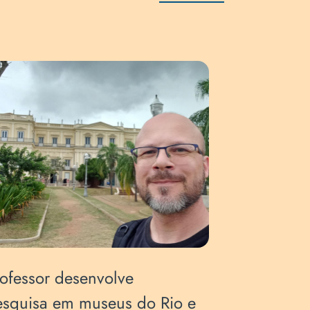
ofessor desenvolve
Professo
esquisa em museus do Rio e
pesquisa