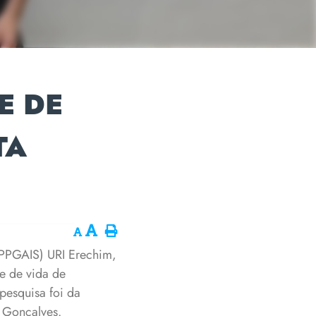
E DE
TA
(PPGAIS) URI Erechim,
e de vida de
pesquisa foi da
s Gonçalves.