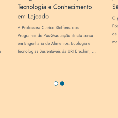
Tecnologia e Conhecimento
Sã
em Lajeado
O p
Pó
A Professora Clarice Steffens, dos
da 
Programas de Pós-Graduação stricto sensu
mai
em Engenharia de Alimentos, Ecologia e
a
Tecnologias Sustentáveis da URI Erechim, ...