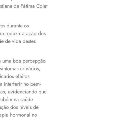
stiane de Fátima Colet
es durante os
a reduzir a ação dos
de de vida destes
am uma boa percepção
sintomas urinários,
icados efeitos
 interferir no bem-
adas, evidenciando que
 também na saúde
ução dos níveis de
rapia hormonal no