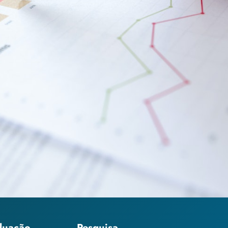
duação
Pesquisa