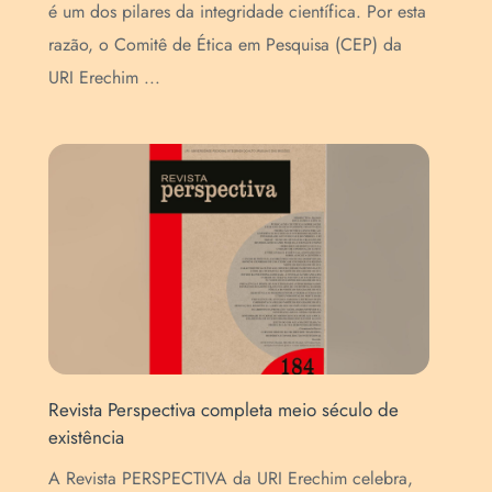
é um dos pilares da integridade científica. Por esta
Ere
s
razão, o Comitê de Ética em Pesquisa (CEP) da
enc
URI Erechim ...
sob
Revista Perspectiva completa meio século de
CEP
existência
atu
A Revista PERSPECTIVA da URI Erechim celebra,
O C