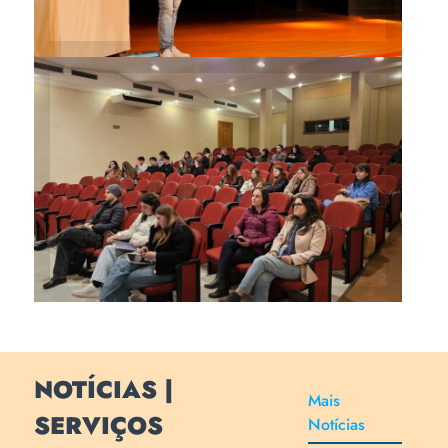
Diversos professores
souberam das diretrizes
nacionais, proteção de dados
e novos procedimentos para
submissão de projetos
NOTÍCIAS |
Mais
SERVIÇOS
Notícias