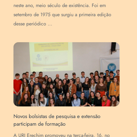
is
neste ano, meio século de existência. Foi em
Ere
setembro de 1975 que surgiu a primeira edição
imp
desse periódico ...
aca
Novos bolsistas de pesquisa e extensão
Com
participam de formação
com
nac
A URI Erechim promoveu na terça-feira, 16, no