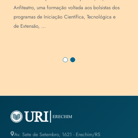
O C
Anfiteatro, uma formação voltada aos bolsistas dos
rea
programas de Iniciação Científica, Tecnológica e
pri
de Extensão, ...
min
Av. Sete de Setembro, 1621 - Erechim/RS