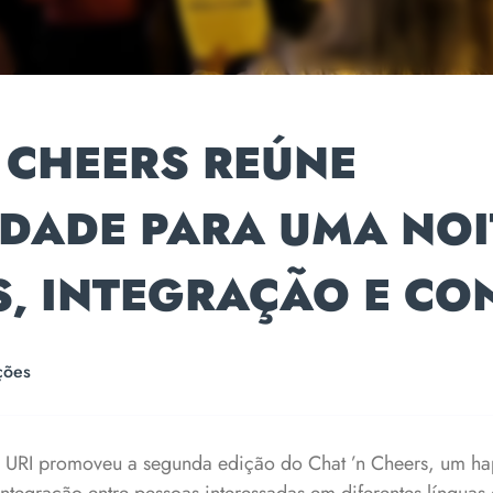
 CHEERS REÚNE
DADE PARA UMA NOI
S, INTEGRAÇÃO E CO
ções
 URI promoveu a segunda edição do Chat ’n Cheers, um ha