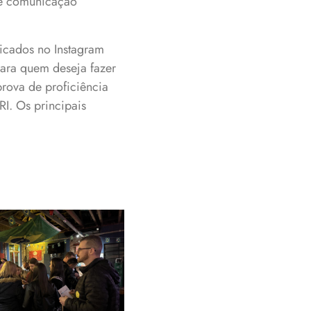
 de comunicação
icados no Instagram
para quem deseja fazer
rova de proficiência
RI. Os principais
Participantes
ram interagir no
evento