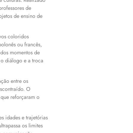
e culturas. Realizado
professores de
ojetos de ensino de
vos coloridos
polonês ou francês,
m dos momentos de
o diálogo e a troca
ção entre os
scontraído. O
 que reforçaram o
s idades e trajetórias
rapassa os limites