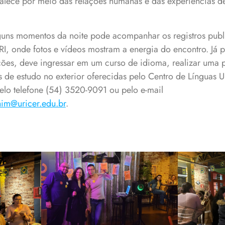
ortalece por meio das relações humanas e das experiências
guns momentos da noite pode acompanhar os registros publ
I, onde fotos e vídeos mostram a energia do encontro. Já 
ções, deve ingressar em um curso de idioma, realizar uma p
s de estudo no exterior oferecidas pelo Centro de Línguas U
elo telefone (54) 3520-9091 ou pelo e-mail
him@uricer.edu.br
.
niu
Vencedores de uma
a
das atividades do
pude
encontro