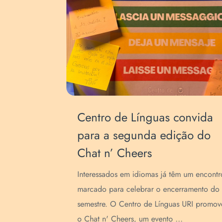
Centro de Línguas convida
 noite
para a segunda edição do
o e
Chat n’ Cheers
Interessados em idiomas já têm um encontr
marcado para celebrar o encerramento do
omoveu a
semestre. O Centro de Línguas URI promov
rs, um
o Chat n' Cheers, um evento ...
 idiomas e à