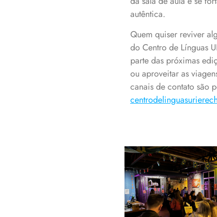
da sala de aula e se f
autêntica.
Quem quiser reviver al
do Centro de Línguas UR
parte das próximas edi
ou aproveitar as viagen
canais de contato são p
centrodelinguasurierec
Chat’s Cheers reu
participantes d
comunidade