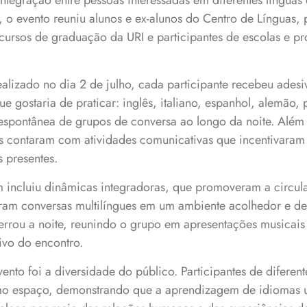
integração entre pessoas interessadas em diferentes línguas 
o evento reuniu alunos e ex-alunos do Centro de Línguas, 
cursos de graduação da URI e participantes de escolas e pr
alizado no dia 2 de julho, cada participante recebeu adesi
e gostaria de praticar: inglês, italiano, espanhol, alemão, 
 espontânea de grupos de conversa ao longo da noite. Alé
as contaram com atividades comunicativas que incentivaram 
s presentes.
ncluiu dinâmicas integradoras, que promoveram a circula
laram conversas multilíngues em um ambiente acolhedor e de
cerrou a noite, reunindo o grupo em apresentações musicais
tivo do encontro.
nto foi a diversidade do público. Participantes de diferente
 espaço, demonstrando que a aprendizagem de idiomas ult