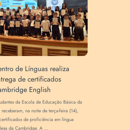
ntro de Línguas realiza
Centro d
trega de certificados
prepara 
ambridge English
para cer
udantes da Escola de Educação Básica da
As certificaç
 receberam, na noite de terça-feira (14),
inglesa integ
certificados de proficiência em língua
da Escola de
lesa da Cambridge. A ...
parceria com 