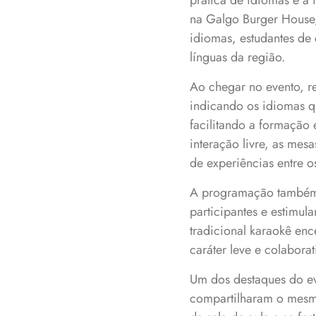
prática de idiomas e à 
na Galgo Burger House, 
idiomas, estudantes de 
línguas da região.
Ao chegar no evento, re
indicando os idiomas qu
facilitando a formação
interação livre, as mes
de experiências entre o
A programação também i
participantes e estimu
tradicional karaokê en
caráter leve e colabora
Um dos destaques do eve
compartilharam o mesmo