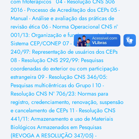
com fitoterápicos
04 - Resolução CNS 506
2016 - Processo de Acreditação dos CEPs
05 -
Manual - Análise e avaliação das práticas de
revisão ética
06 - Norma Operacional CNS nº
001/13: Organização e funcionamento do
Sistema CEP/CONEP
07 - Resolução CNS
240/97: Representação de usuários dos CEPs
08 - Resolução CNS 292/99: Pesquisas
coordenadas do exterior ou com participação
estrangeira
09 - Resolução CNS 346/05:
Pesquisas multicêntricas do Grupo I
10 -
Resolução CNS Nº 706/23: Normas para
registro, credenciamento, renovação, suspensão
e cancelamento de CEPs
11 - Resolução CNS
441/11: Armazenamento e uso de Materiais
Biológicos Armazenados em Pesquisas
(REVOGA A RESOLUÇÃO 347/05) -