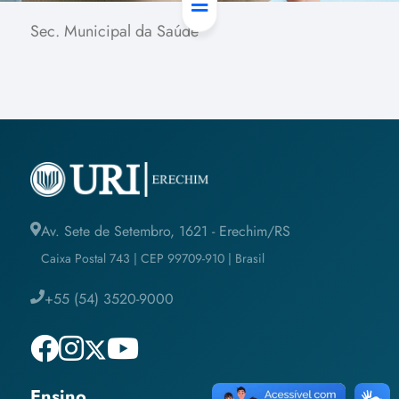
Sec. Municipal da Saúde
Av. Sete de Setembro, 1621 - Erechim/RS
Caixa Postal 743 | CEP 99709-910 | Brasil
+55 (54) 3520-9000
Ensino