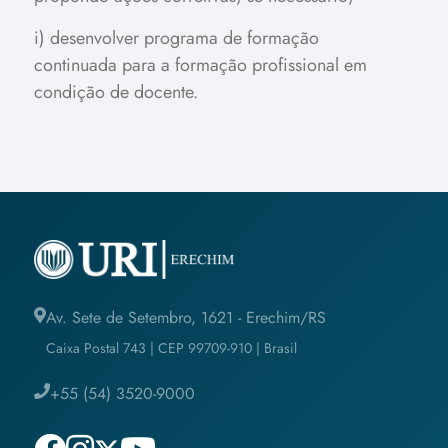
i) desenvolver programa de formação
continuada para a formação profissional em
condição de docente.
Av. Sete de Setembro, 1621 - Erechim/RS
Caixa Postal 743 | CEP 99709-910 | Brasil
+55 (54) 3520-9000