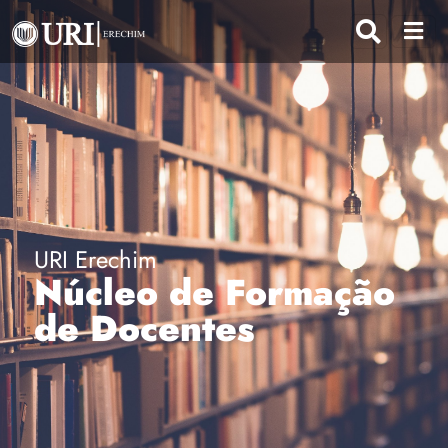
URI Erechim
Núcleo de Formação
de Docentes