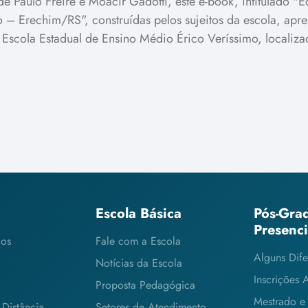
e Paulo Freire e Moacir Gadotti, este e-book, intitulado "E
 – Erechim/RS", construídas pelos sujeitos da escola, apr
 Escola Estadual de Ensino Médio Érico Veríssimo, localiz
Escola Básica
Pós-Gra
Presenc
cos
Fale com a Escola
Alguns Dife
Notícias da Escola
Inscrições 
Proposta Pedagógica
Mestrado e
Distância
Setores de Atendimento