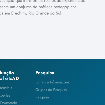
ducação que transforma: relatos de experiências
esenta um conjunto de práticas pedagógicas
ada em Erechim, Rio Grande do Sul.
duação
Pesquisa
ial e EAD
Editais e Informações
renciais
Grupos de Pesquisa
Abertas
Pesquisa
 Doutorado