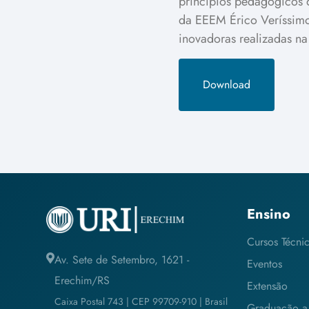
princípios pedagógicos d
da EEEM Érico Veríssimo
inovadoras realizadas na
Download
Ensino
Cursos Técni
Av. Sete de Setembro, 1621 -
Eventos
Erechim/RS
Extensão
Caixa Postal 743 | CEP 99709-910 | Brasil
Graduação a 