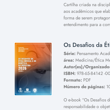
Cartilha criada na discip
aos acadêmicos que elabo
forma de serem protagoni
entendimento para a co
Os Desafios da Ét
Série:
Pensamento Acad
área:
Medicina/Ética M
Autor(es)/Organizador
ISBN:
978-65-84142 -00
Formato:
PDF
Número de páginas:
1
O e-book “Os Desafios d
responsabilidade o objet