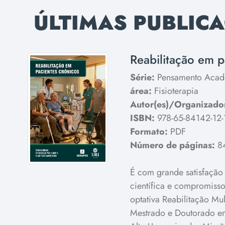
ÚLTIMAS PUBLIC
Reabilitação em p
Série:
Pensamento Acad
área:
Fisioterapia
Autor(es)/Organizador
ISBN:
978-65-84142-12-
Formato:
PDF
Número de páginas:
8
É com grande satisfação
científica e compromisso
optativa Reabilitação Mu
Mestrado e Doutorado em