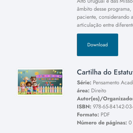
Alto Uruguai e das Miss
âmbito desse programa, a
paciente, considerando a
articulação entre diferent
Download
Cartilha do Estat
Série:
Pensamento Acad
área:
Direito
Autor(es)/Organizador
ISBN:
978-65-84142-03
Formato:
PDF
Número de páginas:
0