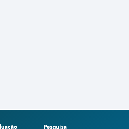
duação
Pesquisa