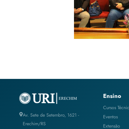
Ensino
Cursos Técni
Av. Sete de Setembro, 1621 -
Eventos
Erechim/RS
Extensão