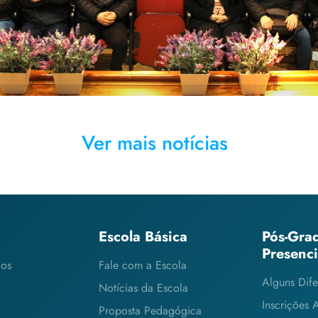
Ver mais notícias
Escola Básica
Pós-Gra
Presenc
cos
Fale com a Escola
Alguns Dife
Notícias da Escola
Inscrições 
Proposta Pedagógica