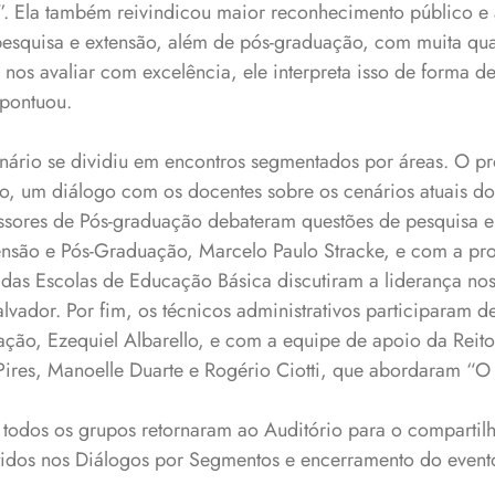
”. Ela também reivindicou maior reconhecimento público e
esquisa e extensão, além de pós-graduação, com muita qu
nos avaliar com excelência, ele interpreta isso de forma de
 pontuou.
inário se dividiu em encontros segmentados por áreas. O pr
o, um diálogo com os docentes sobre os cenários atuais do
essores de Pós-graduação debateram questões de pesquisa e
tensão e Pós-Graduação, Marcelo Paulo Stracke, e com a pr
 das Escolas de Educação Básica discutiram a liderança no
lvador. Por fim, os técnicos administrativos participaram 
ação, Ezequiel Albarello, e com a equipe de apoio da Reit
Pires, Manoelle Duarte e Rogério Ciotti, que abordaram “O j
, todos os grupos retornaram ao Auditório para o comparti
utidos nos Diálogos por Segmentos e encerramento do event