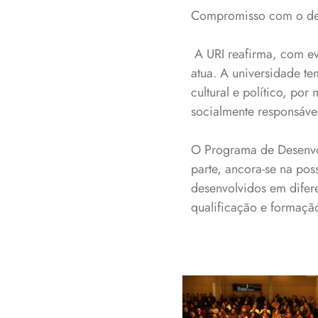
Compromisso com o de
A URI reafirma, com e
atua. A universidade 
cultural e político, p
socialmente responsáv
O Programa de Desenvol
parte, ancora-se na pos
desenvolvidos em difer
qualificação e formaçã
Reitora Bernade
Dalmolin: “Nenh