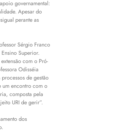
 apoio governamental:
alidade. Apesar do
sigual perante as
ofessor Sérgio Franco
 Ensino Superior.
 extensão com o Pró-
ofessora Odisséia
s processos de gestão
de um encontro com o
oria, composta pela
eito URI de gerir”.
lhamento dos
o.