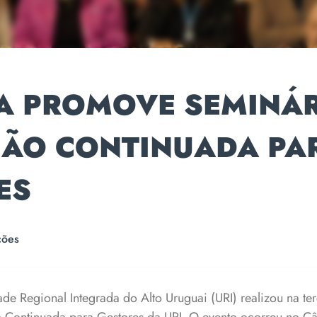
IA PROMOVE SEMINÁR
ÃO CONTINUADA PA
ES
ções
de Regional Integrada do Alto Uruguai (URI) realizou na terç