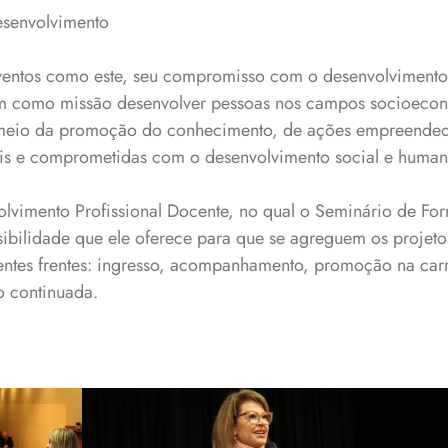
senvolvimento
ventos como este, seu compromisso com o desenvolvimento
tem como missão desenvolver pessoas nos campos socioeco
or meio da promoção do conhecimento, de ações empreended
eis e comprometidas com o desenvolvimento social e huma
vimento Profissional Docente, no qual o Seminário de Fo
sibilidade que ele oferece para que se agreguem os projet
entes frentes: ingresso, acompanhamento, promoção na carre
o continuada.
te
Reitora Bernadete
Dire
um
Dalmolin: “Nenhum