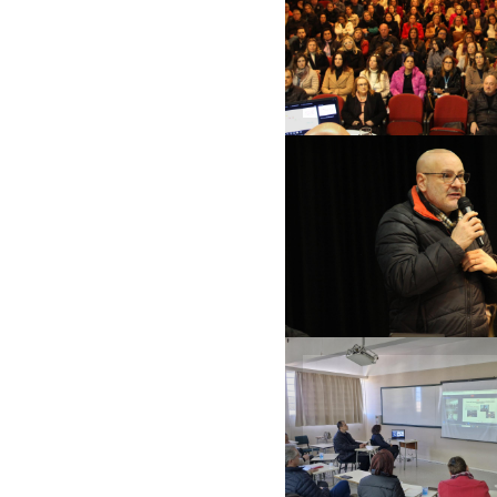
outro país tem u
uma política tã
equivocada na
educação como 
nossa”
Reitor Arnaldo
Nogaro destaco
mobilização da U
na busca de
alternativas para
ensino comunitár
Professores de p
graduação tratar
da pesquisa e 
extensão na
universidade