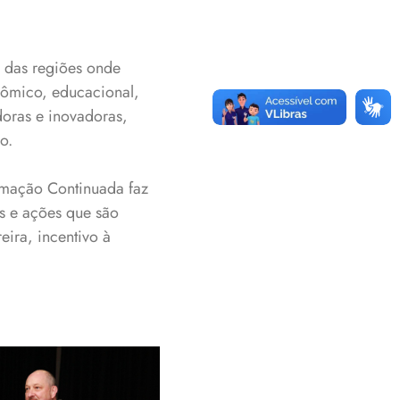
 das regiões onde
nômico, educacional,
oras e inovadoras,
no.
rmação Continuada faz
os e ações que são
ira, incentivo à
tor-Geral, Paulo