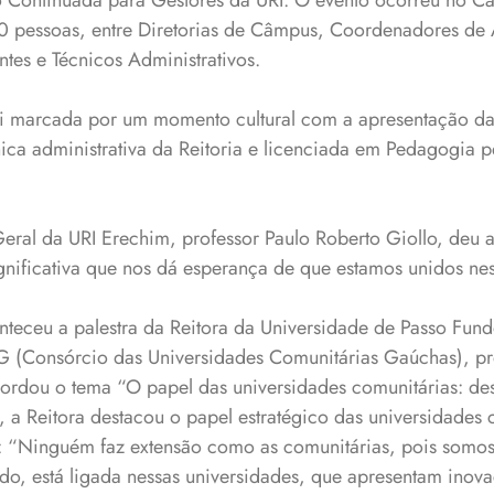
 Continuada para Gestores da URI. O evento ocorreu no C
 pessoas, entre Diretorias de Câmpus, Coordenadores de 
tes e Técnicos Administrativos.
oi marcada por um momento cultural com a apresentação da
nica administrativa da Reitoria e licenciada em Pedagogia p
eral da URI Erechim, professor Paulo Roberto Giollo, deu 
ignificativa que nos dá esperança de que estamos unidos n
teceu a palestra da Reitora da Universidade de Passo Fund
(Consórcio das Universidades Comunitárias Gaúchas), pr
ordou o tema “O papel das universidades comunitárias: des
a, a Reitora destacou o papel estratégico das universidades 
 “Ninguém faz extensão como as comunitárias, pois somos
o, está ligada nessas universidades, que apresentam inova