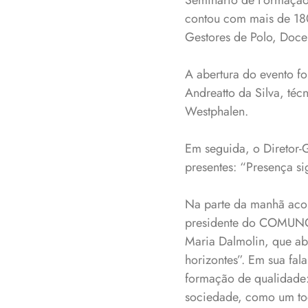
Seminário de Formação
contou com mais de 180
Gestores de Polo, Docen
A abertura do evento f
Andreatto da Silva, téc
Westphalen.
Em seguida, o Diretor-G
presentes: “Presença s
Na parte da manhã acon
presidente do COMUNG 
Maria Dalmolin, que ab
horizontes”. Em sua fal
formação de qualidade:
sociedade, como um tod