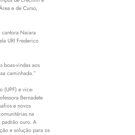
âmpus de Erechim e
Área e de Curso,
 cantora Naiara
ela URI Frederico
as boas-vindas aos
essa caminhada.”
o (UPF) e vice-
ofessora Bernadete
afios e novos
comunitárias na
 padrão ouro. A
ção e solução para os