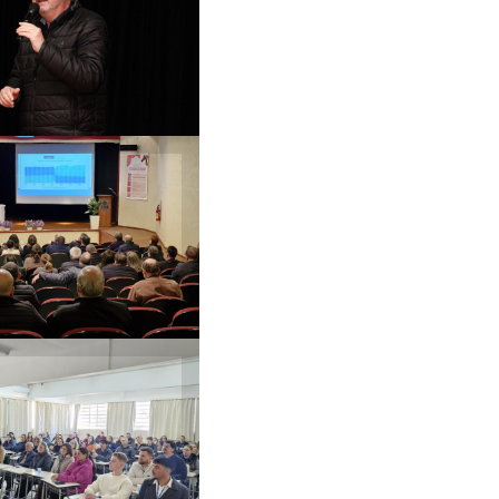
ollo: “Presença
nificativa nos dá
perança de que
mos unidos nessa
caminhada”
ofessor Sérgio
co falou sobre os
ários atuais do
nsino superior
Pró-Reitor de
dministração,
quiel Albarello,
u aos funcionários
o processo de
gestão