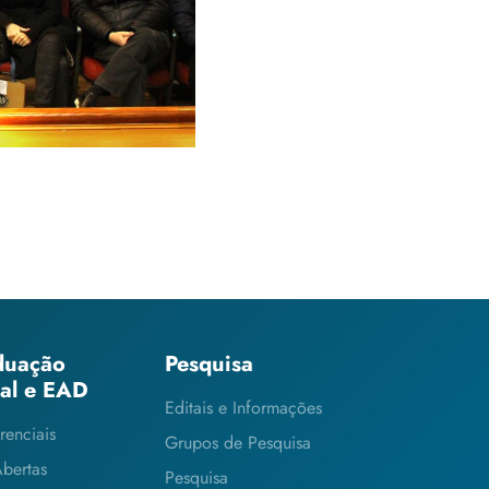
duação
Pesquisa
ial e EAD
Editais e Informações
renciais
Grupos de Pesquisa
Abertas
Pesquisa