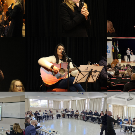
Gi
ma
outro país tem uma
sig
o
uma política tão
es
equivocada na
esta
a
educação como a
nossa”
u
Momento cultural foi
Pr
RI
proporcionado pela
Fran
cantora Naiara
cen
 o
Andreatto da Silva
e
io
ós-
Docentes das Escolas
A
am
falaram sobre
Eze
a
liderança nos
falo
processos de gestão
d