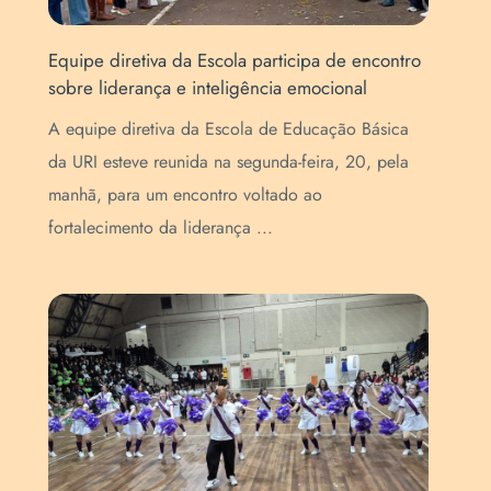
Equipe diretiva da Escola participa de encontro
Art
sobre liderança e inteligência emocional
Esc
de
A equipe diretiva da Escola de Educação Básica
A E
da URI esteve reunida na segunda-feira, 20, pela
pur
manhã, para um encontro voltado ao
(Se
fortalecimento da liderança ...
que