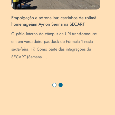
Empolgação e adrenalina: carrinhos de rolimã
homenageiam Ayrton Senna na SECART
Ins
a
Esc
O pátio interno do câmpus da URI transformou-se
es
Enc
em um verdadeiro paddock de Fórmula 1 nesta
as
par
sexta-feira, 17. Como parte das integrações da
de 
SECART (Semana ...
...