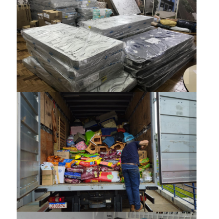
Comunidade acadêmica esteve
mobilizada totalmente em
apoio aos atingidos pelas
enchentes
Comunidade acadêmica esteve
mobilizada totalmente em
apoio aos atingidos pelas
enchentes