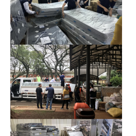
mobilizada totalmente em
apoio aos atingidos pelas
enchentes
Comunidade acadêmica esteve
mobilizada totalmente em
apoio aos atingidos pelas
enchentes