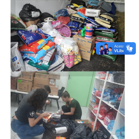
Comunidade acadêmica esteve
mobilizada totalmente em
apoio aos atingidos pelas
enchentes
Comunidade acadêmica esteve
mobilizada totalmente em
apoio aos atingidos pelas
enchentes