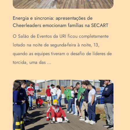
Energia e sincronia: apresentações de
For
Cheerleaders emocionam famílias na SECART
map
EN
O Salão de Eventos da URI ficou completamente
o
Pro
lotado na noite de segunda-feira à noite, 13,
Méd
quando as equipes tiveram o desafio de líderes de
de 
torcida, uma das ...
con