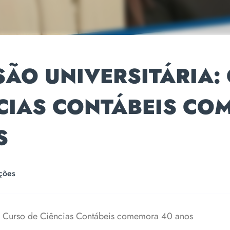
ÃO UNIVERSITÁRIA:
NCIAS CONTÁBEIS C
S
ções
a: Curso de Ciências Contábeis comemora 40 anos