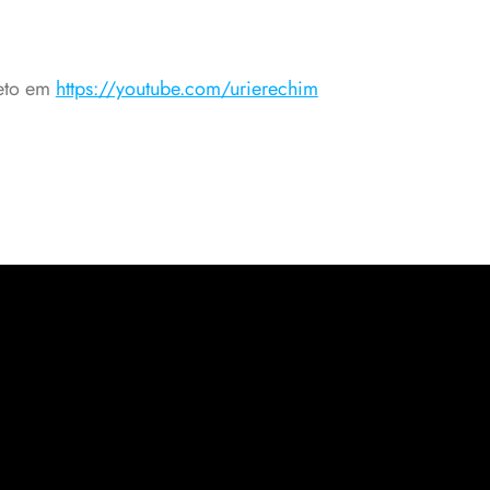
leto em
https://youtube.com/urierechim