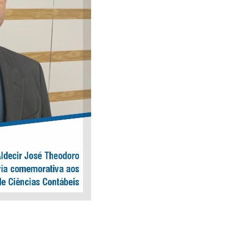
 a
cias