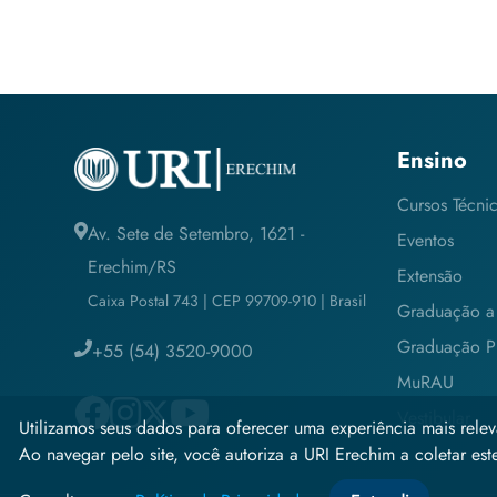
Ensino
Cursos Técni
Av. Sete de Setembro, 1621 -
Eventos
Erechim/RS
Extensão
Caixa Postal 743 | CEP 99709-910 | Brasil
Graduação a 
Graduação Pr
+55 (54) 3520-9000
MuRAU
Vestibular
Utilizamos seus dados para oferecer uma experiência mais relev
Ao navegar pelo site, você autoriza a URI Erechim a coletar estes