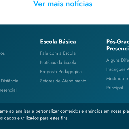
Ver mais notícias
Escola Básica
Pós-Gra
Presenc
cos
Fale com a Escola
Alguns Dife
Notícias da Escola
Inscrições 
Proposta Pedagógica
Mestrado e
Distância
Setores de Atendimento
Principal
esencial
ante ao analisar e personalizar conteúdos e anúncios em nossa pla
 dados e utiliza-los para estes fins.