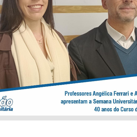
fessores Angélica Ferrari e Aldecir José Theodoro apresentam
na Universitária comemorativa aos 40 anos do Curso de Ciên
Contábeis