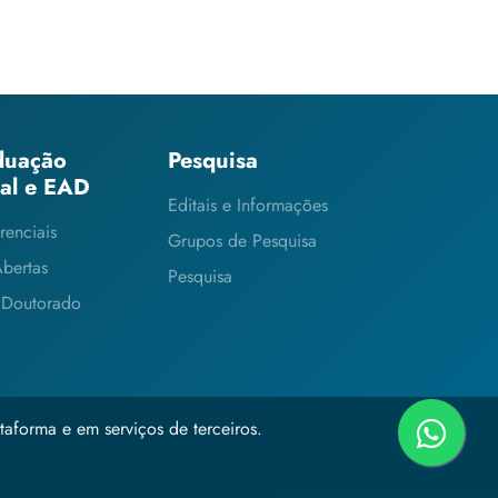
duação
Pesquisa
ial e EAD
Editais e Informações
renciais
Grupos de Pesquisa
Abertas
Pesquisa
 Doutorado
taforma e em serviços de terceiros.