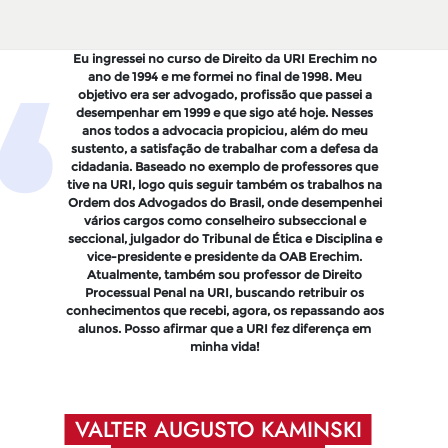
ou formada em Direito pela URI Erechim há quase
Eu ingressei no curso de Direito da URI Erechim no
O curso de Direito da URI Erechim foi o início d
 anos. O curso foi fundamental na minha vida, pois
ano de 1994 e me formei no final de 1998. Meu
minha carreira de 18 anos na advocacia. Entrei 
 proporcionou a conquista da carreira jurídica de
objetivo era ser advogado, profissão que passei a
1998 e me formei em 08/2003. Recebi minha OAB
defensora pública, através do conhecimento
desempenhar em 1999 e que sigo até hoje. Nesses
01/2004 e com a preparação do curso, a qualifica
adquirido dos professores, dos incentivos e da
anos todos a advocacia propiciou, além do meu
dos professores e muito esforço pessoal, monte
trutura. O curso de oratória e a pós-graduação em
sustento, a satisfação de trabalhar com a defesa da
escritório e sou advogado desde então. Por isso
conciliação e mediação de conflitos, me
cidadania. Baseado no exemplo de professores que
recomendo e agradeço.
proporcionaram uma atuação mais qualificada e
tive na URI, logo quis seguir também os trabalhos na
humanizada, essenciais no meu dia a dia.
Ordem dos Advogados do Brasil, onde desempenhei
vários cargos como conselheiro subseccional e
seccional, julgador do Tribunal de Ética e Disciplina e
vice-presidente e presidente da OAB Erechim.
Atualmente, também sou professor de Direito
Processual Penal na URI, buscando retribuir os
conhecimentos que recebi, agora, os repassando aos
alunos. Posso afirmar que a URI fez diferença em
minha vida!
ARCÉLIA COMINETTI FAVARIN
VALTER AUGUSTO KAMINSKI
RAMONN FABRO