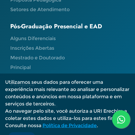
Setores de Atendimento
Pós-Graduação Presencial e EAD
Alguns Diferenciais
Inscrições Abertas
Mestrado e Doutorado
Principal
Utilizamos seus dados para oferecer uma
Pesquisa
experiência mais relevante ao analisar e personalizar
Editais e Informações
conteúdos e anúncios em nossa plataforma e em
serviços de terceiros.
Grupos de Pesquisa
Ao navegar pelo site, você autoriza a URI Erechim a
Pesquisa
coletar estes dados e utiliza-los para estes fins.
Consulte nossa
Política de Privacidade
.