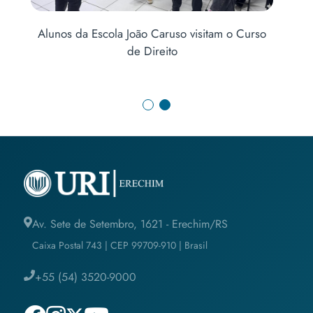
no
Ab
Alunos da Escola João Caruso visitam o Curso
de Direito
Av. Sete de Setembro, 1621 - Erechim/RS
Caixa Postal 743 | CEP 99709-910 | Brasil
+55 (54) 3520-9000