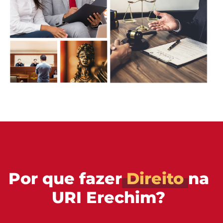
Por que fazer
Direito
na
URI Erechim?