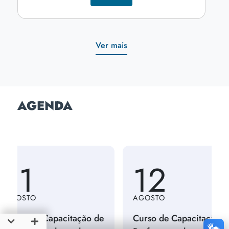
Ver mais
AGENDA
12
AGOSTO
AG
Capacitação de
Curso de Capacitação de
Cur