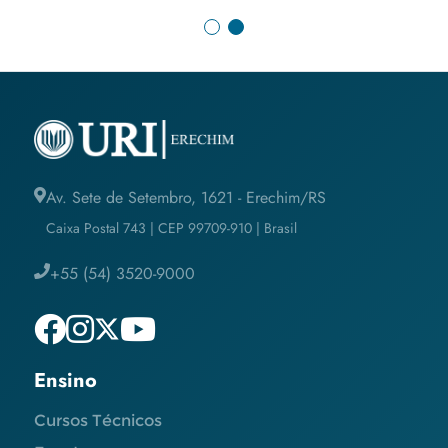
Av. Sete de Setembro, 1621 - Erechim/RS
Caixa Postal 743 | CEP 99709-910 | Brasil
+55 (54) 3520-9000
Ensino
Cursos Técnicos