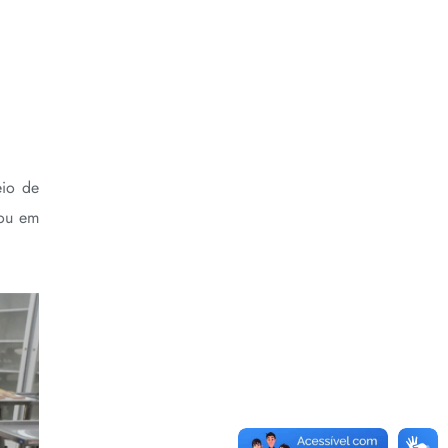
eio de
 ou em