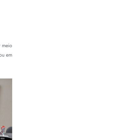
r meio
 ou em