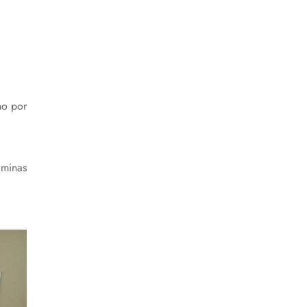
no por
âminas