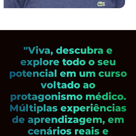
"Viva, descubra e
explore todo o seu
potencial em um curso
voltado ao
protagonismo médico.
Múltiplas experiências
de aprendizagem, em
cenários reais e