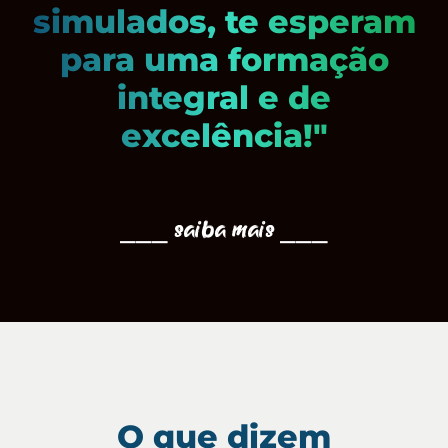
simulados, te esperam
para uma formação
integral e de
excelência!"
⎯⎯⎯ saiba mais ⎯⎯⎯
O que dizem