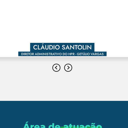
RAFAEL BARBOZA
CLÁUDIO SANTOLIN
MÁRCIO A. PIRES
ADMINISTRADOR DO HC DE NONOAI
DIRETOR ADMINISTRATIVO DO HPR - GETÚLIO VARGAS
DIRETOR EXE. DA FHSTE
Área de
atuação