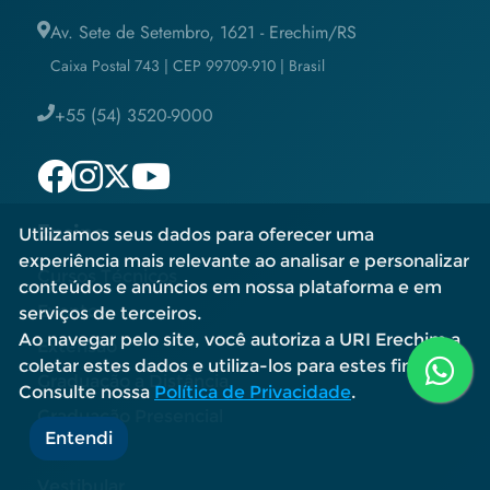
Av. Sete de Setembro, 1621 - Erechim/RS
Caixa Postal 743 | CEP 99709-910 | Brasil
+55 (54) 3520-9000
Ensino
Utilizamos seus dados para oferecer uma
experiência mais relevante ao analisar e personalizar
Cursos Técnicos
conteúdos e anúncios em nossa plataforma e em
Eventos
serviços de terceiros.
Ao navegar pelo site, você autoriza a URI Erechim a
Extensão
coletar estes dados e utiliza-los para estes fins.
Graduação a Distância
Consulte nossa
Política de Privacidade
.
Graduação Presencial
Entendi
MuRAU
Vestibular